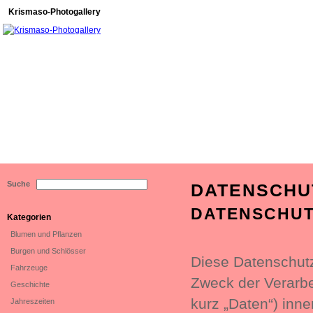
Krismaso-Photogallery
Suche
DATENSCHU
DATENSCHU
Kategorien
Blumen und Pflanzen
Burgen und Schlösser
Diese Datenschutz
Fahrzeuge
Zweck der Verarb
Geschichte
kurz „Daten“) inn
Jahreszeiten