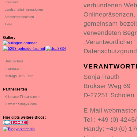
Kreatives
verbundenen Webse
Landschaftsimpressionen
Onlinepräsenzen, 
Städteimpressionen
gemeinsam bezeich
Tiere
verwendeten Begrif
Gallery
„Verantwortlicher“ 
Datenschutzgrun
Datenschutz
VERANTWORT
Impressum
Sonja Rauth
Beitrags RSS-Feed
Brokser Weg 69
Partnerseiten
D-27251 Scholen
Krismaso-Finearts.com
Juwelier-Shop24.com
E-Mail webmaster
Hier gibts weitere Blogs:
Tel.: +49 (0) 4245
Handy: +49 (0) 17